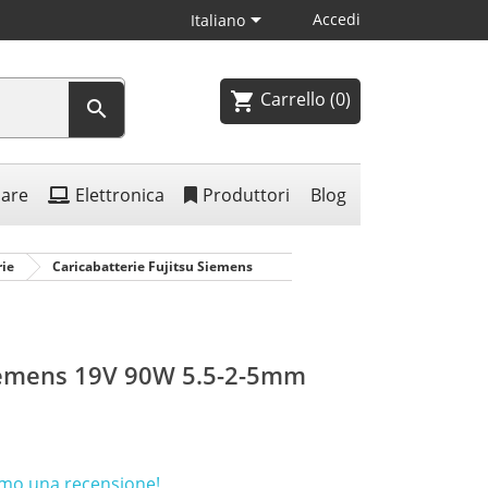

Accedi
Italiano
Carrello
(0)
shopping_cart

lare
Elettronica
Produttori
Blog
rie
Caricabatterie Fujitsu Siemens
Siemens 19V 90W 5.5-2-5mm
rimo una recensione!