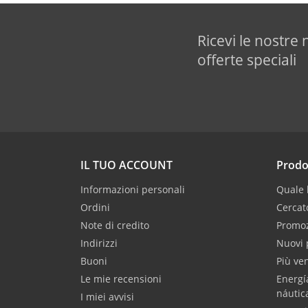
Ricevi le nostre 
offerte speciali
IL TUO ACCOUNT
Prodo
Informazioni personali
Quale b
Ordini
Cercat
Note di credito
Promoz
Indirizzi
Nuovi 
Buoni
Più ve
Le mie recensioni
Energí
náutic
I miei avvisi