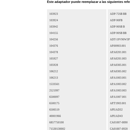
Este adaptador puede reemplazar a las siguientes refe
103923
ADP-75SB BB
103924
ADP-90FB
103942
ADP-90SB B
104155
ADP-90SB BB
104256
ADT-19V90W3P
104376
AP.00903.001
104378
AP.A0201.001
105927
AP.A0201.003
105928
AP.A0305.001
106212
AP.A0305.002
106213
AP.A1003.001
1533561
AP.A1003.002
2521997
AP.A1003.003
6500097
AP.A1007.001
6500175
AP.T1903.001
6500519
API1AD32
40001966
API1AD43
6857750100
CA01007-0890
71530130002
CA01007-0920