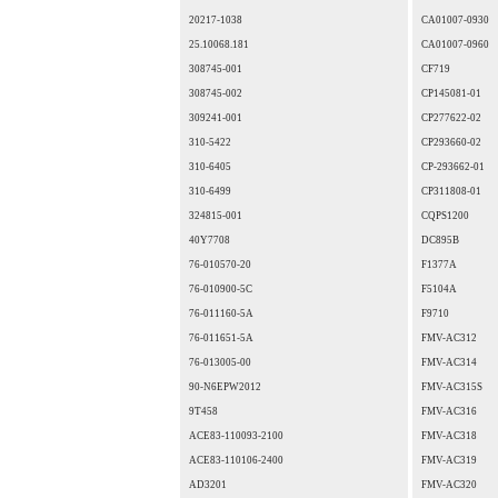
20217-1038
CA01007-0930
25.10068.181
CA01007-0960
308745-001
CF719
308745-002
CP145081-01
309241-001
CP277622-02
310-5422
CP293660-02
310-6405
CP-293662-01
310-6499
CP311808-01
324815-001
CQPS1200
40Y7708
DC895B
76-010570-20
F1377A
76-010900-5C
F5104A
76-011160-5A
F9710
76-011651-5A
FMV-AC312
76-013005-00
FMV-AC314
90-N6EPW2012
FMV-AC315S
9T458
FMV-AC316
ACE83-110093-2100
FMV-AC318
ACE83-110106-2400
FMV-AC319
AD3201
FMV-AC320