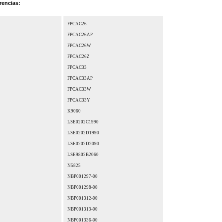
rencias:
FPCAC26
FPCAC26AP
FPCAC26W
FPCAC26Z
FPCAC33
FPCAC33AP
FPCAC33W
FPCAC33Y
K9060
LSE0202C1990
LSE0202D1990
LSE0202D2090
LSE9802B2060
N5825
NBP001297-00
NBP001298-00
NBP001312-00
NBP001313-00
NBP001336-00