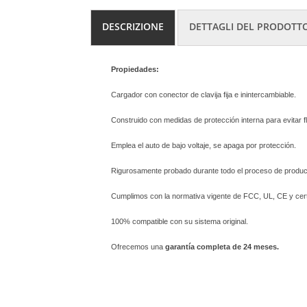
DESCRIZIONE
DETTAGLI DEL PRODOTT
Propiedades:
Cargador con conector de clavija fija e inintercambiable.
Construido con medidas de protección interna para evitar f
Emplea el auto de bajo voltaje, se apaga por protección.
Rigurosamente probado durante todo el proceso de produc
Cumplimos con la normativa vigente de FCC, UL, CE y cert
100% compatible con su sistema original.
Ofrecemos una
garantía completa de 24 meses.