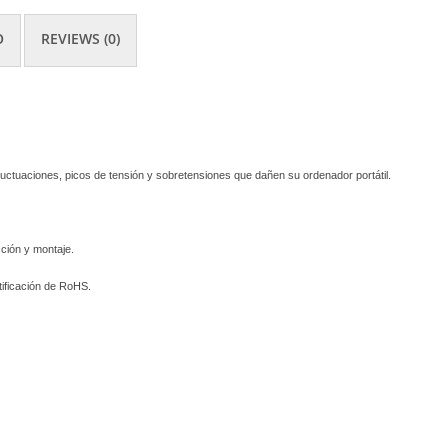
O
REVIEWS (0)
luctuaciones, picos de tensión y sobretensiones que dañen su ordenador portátil.
ción y montaje.
ificación de RoHS.