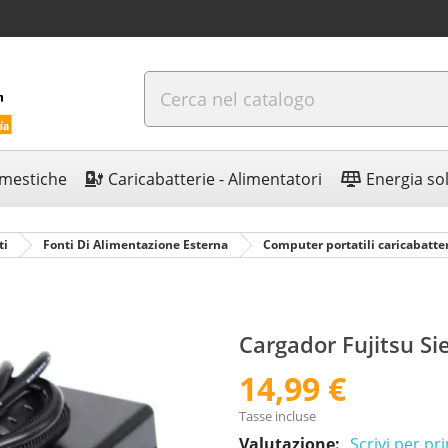
omestiche
Caricabatterie - Alimentatori
Energia so
ti
Fonti Di Alimentazione Esterna
Computer portatili caricabatte
Cargador Fujitsu 
14,99 €
Tasse incluse
Valutazione:
Scrivi per p