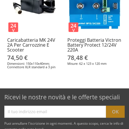
24
24
V
V
Caricabatteria MK 24V
Proteggi Batteria Victron
2A Per Carrozzine E
Battery Protect 12/24V
Scooter
220A
74,50 €
78,48 €
Dimensioni: 150x110x40mm;
Misure: 62 x 123 x 120 mm
Connettore XLR standard a 3 pin
Ricevi le nostre novità e le offerte speciali
Puoi annullare l'iscrizione in ogni momenti. A questo scopo, cerca le info di