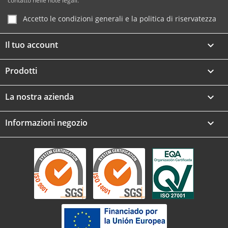
contatto nelle note legali.
Accetto le condizioni generali e la politica di riservatezza
Il tuo account

Prodotti

La nostra azienda

Informazioni negozio
keyboard_arrow_down