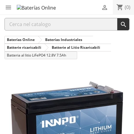
shopping_cart


(0)

Baterías Online
Baterías Industriales
Batterie ricaricabili
Batterie al Litio Ricaricabili
Batteria al litio LiFePO4 12.8V 7.5Ah