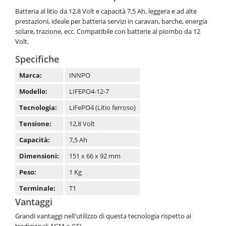
Batteria al litio da 12,8 Volt e capacità 7,5 Ah, leggera e ad alte
prestazioni, ideale per batteria servizi in caravan, barche, energia
solare, trazione, ecc. Compatibile con batterie al piombo da 12
Volt.
Specifiche
Marca:
INNPO
Modello:
LIFEPO4-12-7
Tecnologia:
LiFePO4 (Litio ferroso)
Tensione:
12,8 Volt
Capacità:
7,5 Ah
Dimensioni:
151 x 66 x 92 mm
Peso:
1 Kg
Terminale:
T1
Vantaggi
Grandi vantaggi nell'utilizzo di questa tecnologia rispetto ai
tradizionali AGM o GEL.