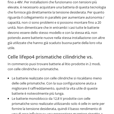
fino a 48V. Per installazioni che funzionano con tensioni più
elevate, è necessario acquistare una batteria di questa tecnologia
che fornisce già direttamente la tensione desiderata. Per quanto
riguarda il collegamento in parallelo per aumentare autonomia /
capacità, non ci sono problemi e si possono montare fino a 20
unità. Non dimenticare che in entrambi i casi tutte le batterie
devono essere dello stesso modello e con la stessa età, non
potendo avere batterie nuove nella stessa installazione con altre
già utilizzate che hanno già scaduto buona parte della loro vita
utile.
Celle lifepo4 prismatiche cilindriche vs.
In commercio puoi trovare batterie al litio prodotte in 2 modi,
con celle cilindriche o prismatiche.
Le batterie realizzate con celle cilindriche si riscaldano meno
delle celle prismatiche. Con la sua configurazione aiuta a
migliorare il raffreddamento, quindi la vita utile di queste
batterie è notevolmente più lunga.
Le batterie monoblocco da 12,8 V prodotte con celle
prismatiche sono realizzate utilizzando solo 4 celle in serie per
fornire la tensione desiderata, quindi il basso rendimento di
una di esse influisce su una proporzione maggiore rispetto a