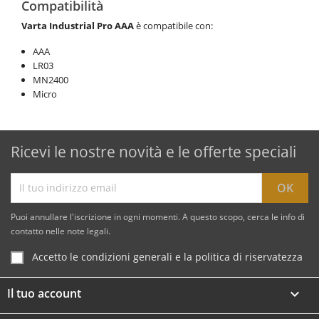
Compatibilità
Varta
Industrial Pro AAA
è compatibile con:
AAA
LR03
MN2400
Micro
Ricevi le nostre novità e le offerte speciali
Puoi annullare l'iscrizione in ogni momenti. A questo scopo, cerca le info di
contatto nelle note legali.
Accetto le condizioni generali e la politica di riservatezza
Il tuo account
