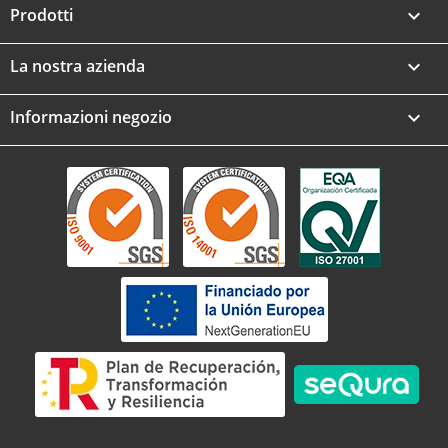
Prodotti

La nostra azienda

Informazioni negozio
keyboard_arrow_down