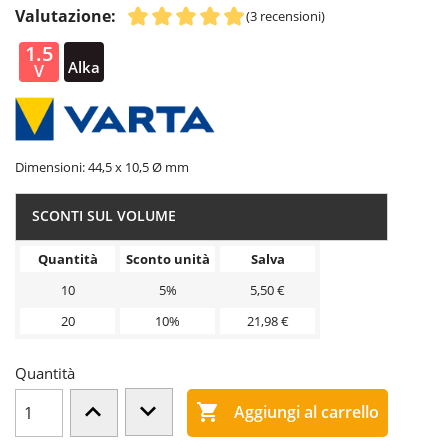
Valutazione:
(3 recensioni)
1.5
Alka
V
line
Dimensioni: 44,5 x 10,5 Ø mm
SCONTI SUL VOLUME
Quantità
Sconto unità
Salva
10
5%
5,50 €
20
10%
21,98 €
Quantità

Aggiungi al carrello