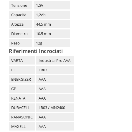
Tensione
1,5V
Capacità
1,2Ah
Altezza
44,5 mm
Diametro
10,5 mm
Peso
12g
Riferimenti Incrociati
VARTA
Industrial Pro AAA
IEC
LR03
ENERGIZER
AAA
GP
AAA
RENATA
AAA
DURACELL
LR03 / MN2400
PANASONIC
AAA
MAXELL
AAA