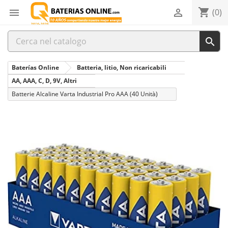
shopping_cart


(0)

Baterías Online
Batteria, litio, Non ricaricabili
AA, AAA, C, D, 9V, Altri
Batterie Alcaline Varta Industrial Pro AAA (40 Unità)