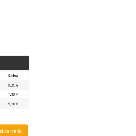
Salva
0,35 €
1,38 €
5,18 €
l carrello