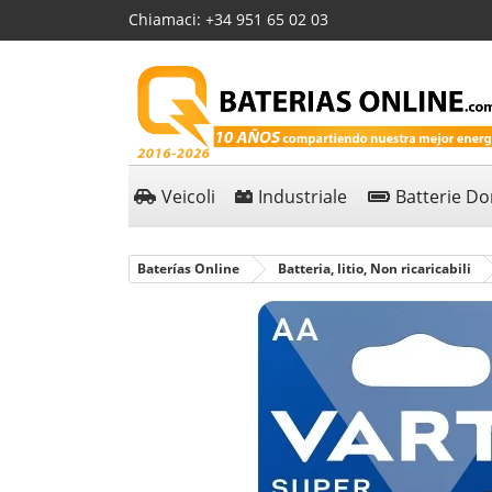
Chiamaci:
+34 951 65 02 03
Veicoli
Industriale
Batterie D
Baterías Online
Batteria, litio, Non ricaricabili