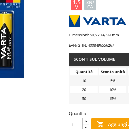
1.5
ZN/
CA
V
Dimensioni: 50,5 x 14,5 Ø mm
EAN/GTIN:
4008496556267
SCONTI SUL VOLUME
Quantità
Sconto unità
10
5%
20
10%
50
15%
Quantità

Aggiungi a