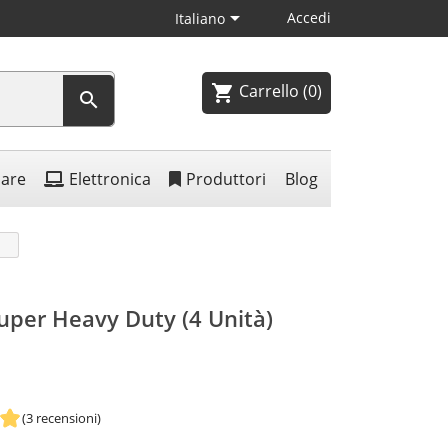

Accedi
Italiano
Carrello
(0)
shopping_cart

lare
Elettronica
Produttori
Blog
uper Heavy Duty (4 Unità)
(3 recensioni)