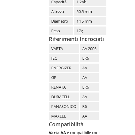
Capacità
1,2Ah
Altezza
50,5 mm
Diametro
14,5 mm
Peso
17g
Riferimenti Incrociati
VARTA
AA 2006
IEC
LR6
ENERGIZER
AA
GP
AA
RENATA
LR6
DURACELL
AA
PANASONICO
R6
MAXELL
AA
Compatibilità
Varta AA
è compatibile con: