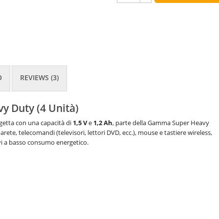
O
REVIEWS (3)
y Duty (4 Unità)
getta con una capacità di
1,5 V
e
1,2 Ah
, parte della Gamma Super Heavy
rete, telecomandi (televisori, lettori DVD, ecc.), mouse e tastiere wireless,
itivi a basso consumo energetico.