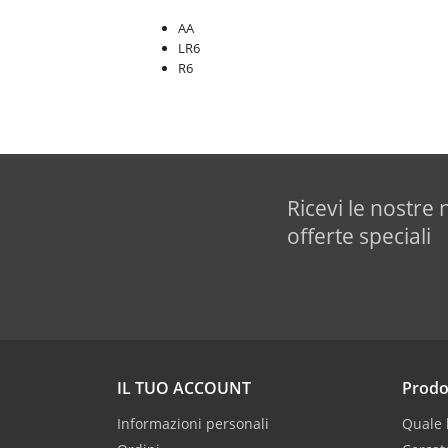
AA
LR6
R6
Ricevi le nostre 
offerte speciali
IL TUO ACCOUNT
Prodo
Informazioni personali
Quale b