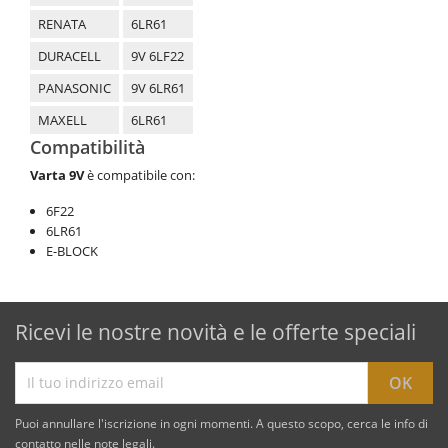
RENATA
6LR61
DURACELL
9V 6LF22
PANASONIC
9V 6LR61
MAXELL
6LR61
Compatibilità
Varta 9V
è compatibile con:
6F22
6LR61
E-BLOCK
Ricevi le nostre novità e le offerte speciali
Puoi annullare l'iscrizione in ogni momenti. A questo scopo, cerca le info di
contatto nelle note legali.