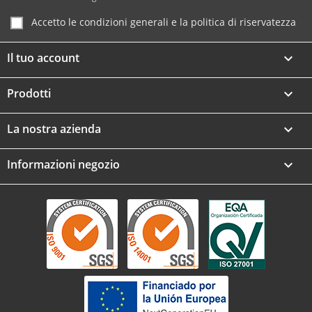
Accetto le condizioni generali e la politica di riservatezza
Il tuo account

Prodotti

La nostra azienda

Informazioni negozio
keyboard_arrow_down