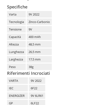
Specifiche
Varta
9V 2022
Tecnologia
Zinco-Carbonio
Tensione
9V
Capacità
400 mAh
Altezza
48,5 mm
Lunghezza
26,5 mm
Larghezza
17,5 mm
Peso
38g
Riferimenti Incrociati
VARTA
9V 2022
IEC
6F22
ENERGIZER
9V 6LR61
GP
6LF22