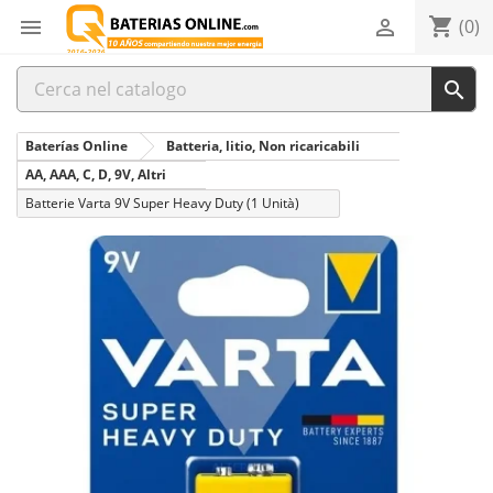
shopping_cart


(0)

Baterías Online
Batteria, litio, Non ricaricabili
AA, AAA, C, D, 9V, Altri
Batterie Varta 9V Super Heavy Duty (1 Unità)