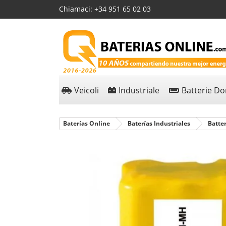
Chiamaci:
+34 951 65 02 03
Veicoli
Industriale
Batterie D
Baterías Online
Baterías Industriales
Batter