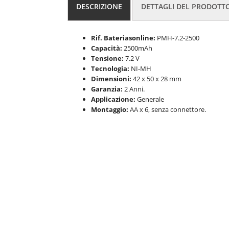
DESCRIZIONE
DETTAGLI DEL PRODOTT
Rif. Bateriasonline:
PMH-7.2-2500
Capacità:
2500mAh
Tensione:
7.2 V
Tecnologia:
NI-MH
Dimensioni:
42 x 50 x 28 mm
Garanzia:
2 Anni.
Applicazione:
Generale
Montaggio:
AA x 6, senza connettore.