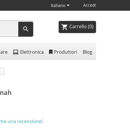

Accedi
Italiano
Carrello
(0)
shopping_cart

lare
Elettronica
Produttori
Blog
0mah
rimo una recensione!