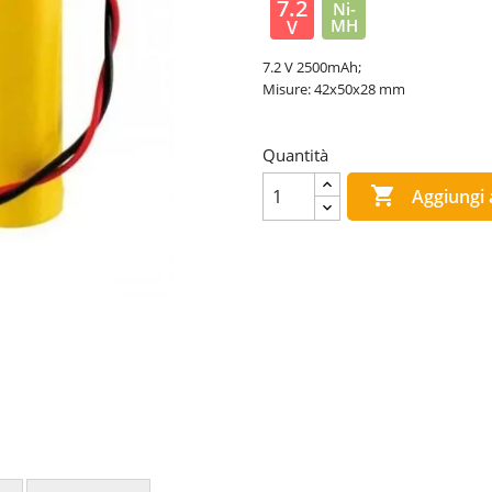
7.2
Ni-
MH
V
7.2 V 2500mAh;
Misure: 42x50x28 mm
Quantità

Aggiungi a