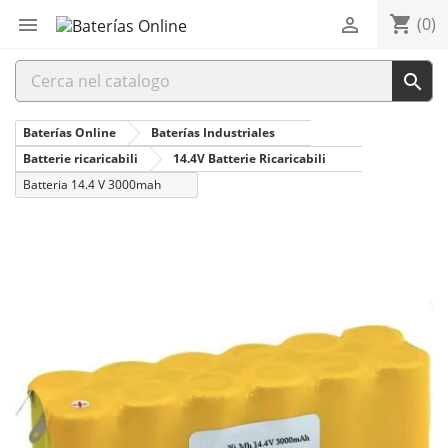
shopping_cart


(0)

Baterías Online
Baterías Industriales
Batterie ricaricabili
14.4V Batterie Ricaricabili
Batteria 14.4 V 3000mah