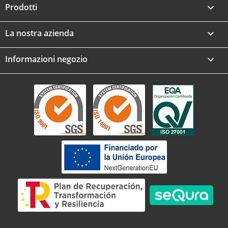
Prodotti

La nostra azienda

Informazioni negozio
keyboard_arrow_down