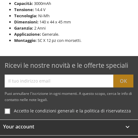
Capacità:
3000mAh
Tensione:
14.4 V
Tecnologia:
Ni-Mh
Dimensioni:
140 x 44 x 45 mm
Garanzia:
2 Anni
Applicazione:
Generale.
Montaggio:
SC X 12 pz con morsetti.
Ricevi le nostre novità e le offerte speciali
Puoi annullare l'iscrizione in ogni momenti. A questo scopo, cerca le info di
contatto nelle note legali.
Accetto le condizioni generali e la politica di riservatezza
Your account
