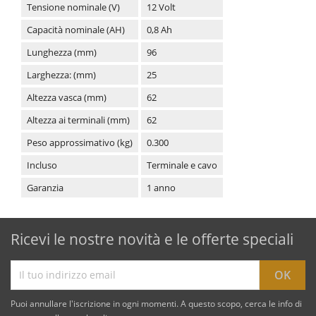
Tensione nominale (V)
12 Volt
Capacità nominale (AH)
0,8 Ah
Lunghezza (mm)
96
Larghezza: (mm)
25
Altezza vasca (mm)
62
Altezza ai terminali (mm)
62
Peso approssimativo (kg)
0.300
Incluso
Terminale e cavo
Garanzia
1 anno
Ricevi le nostre novità e le offerte speciali
Puoi annullare l'iscrizione in ogni momenti. A questo scopo, cerca le info di