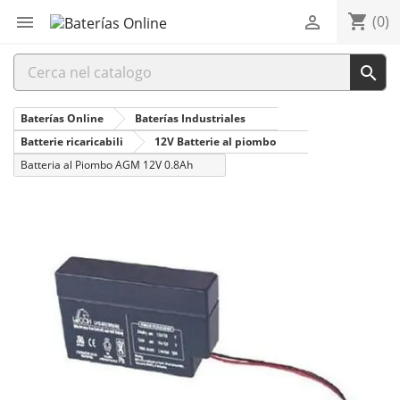
shopping_cart


(0)

Baterías Online
Baterías Industriales
Batterie ricaricabili
12V Batterie al piombo
Batteria al Piombo AGM 12V 0.8Ah