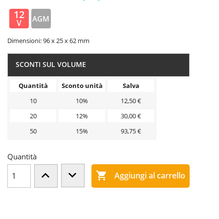
12
AGM
V
Dimensioni: 96 x 25 x 62 mm
SCONTI SUL VOLUME
Quantità
Sconto unità
Salva
10
10%
12,50 €
20
12%
30,00 €
50
15%
93,75 €
Quantità

Aggiungi al carrello