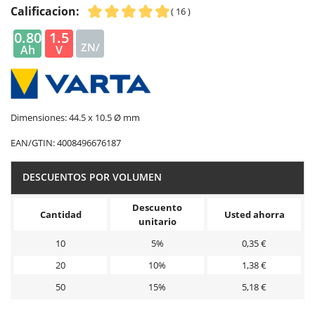
Calificacion:
( 16 )
0.80
1.5
ZN/
Ah
V
CA
Dimensiones: 44.5 x 10.5 Ø mm
EAN/GTIN:
4008496676187
DESCUENTOS POR VOLUMEN
Descuento
Cantidad
Usted ahorra
unitario
10
5%
0,35 €
20
10%
1,38 €
50
15%
5,18 €