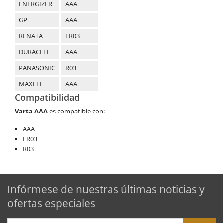
ENERGIZER
AAA
GP
AAA
RENATA
LR03
DURACELL
AAA
PANASONIC
R03
MAXELL
AAA
Compatibilidad
Varta
AAA
es compatible con:
AAA
LR03
R03
Infórmese de nuestras últimas noticias y
ofertas especiales