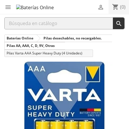
shopping_cart


(0)

Baterías Online
Pilas desechables, no recargables.
Pilas AA, AAA, C, D, 9V, Otras
Pilas Varta AAA Super Heavy Duty (4 Unidades)