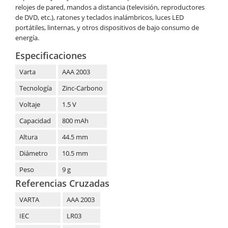
relojes de pared, mandos a distancia (televisión, reproductores
de DVD, etc.), ratones y teclados inalámbricos, luces LED
portátiles, linternas, y otros dispositivos de bajo consumo de
energía.
Especificaciones
Varta
AAA 2003
Tecnología
Zinc-Carbono
Voltaje
1.5 V
Capacidad
800 mAh
Altura
44.5 mm
Diámetro
10.5 mm
Peso
9 g
Referencias Cruzadas
VARTA
AAA 2003
IEC
LR03