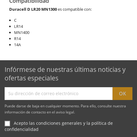
Compatibilidad
Duracell
D LR20 MN1300
es compatible con:
C
LR14
MN1400
R14
14A
Infórmese de nuestras últimas noticias y
ofertas especiales
Puede darse de baja en cualquier momento. Para ello, consulte nuestra
información de contacto en el aviso legal.
Acepto las condiciones generales y la política de
confidencialidad