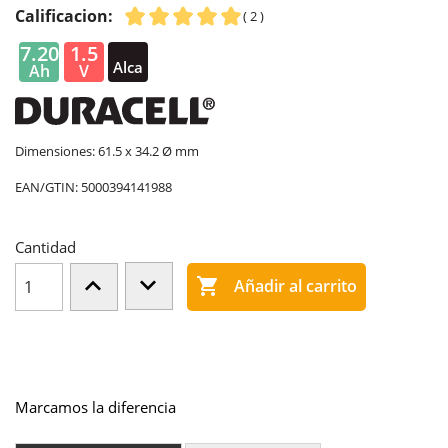
Calificacion:
( 2 )
7.20
1.5
Alca
Ah
V
lina
Dimensiones: 61.5 x 34.2 Ø mm
EAN/GTIN:
5000394141988
Cantidad

Añadir al carrito
Marcamos la diferencia