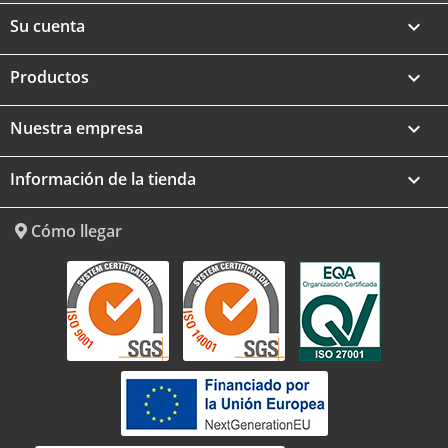
Su cuenta

Productos

Nuestra empresa

Información de la tienda
keyboard_arrow_down
Cómo llegar