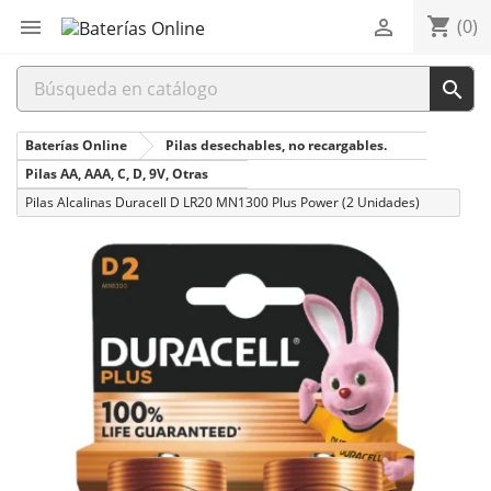
shopping_cart


(0)

Baterías Online
Pilas desechables, no recargables.
Pilas AA, AAA, C, D, 9V, Otras
Pilas Alcalinas Duracell D LR20 MN1300 Plus Power (2 Unidades)