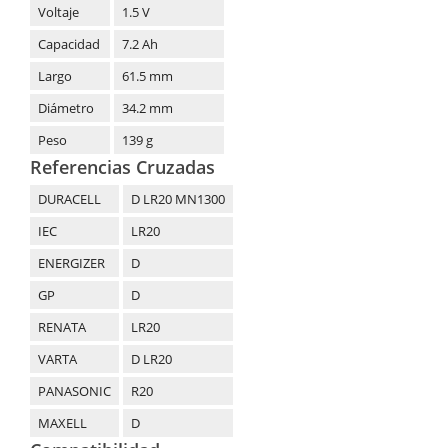
Voltaje
1.5 V
Capacidad
7.2 Ah
Largo
61.5 mm
Diámetro
34.2 mm
Peso
139 g
Referencias Cruzadas
DURACELL
D LR20 MN1300
IEC
LR20
ENERGIZER
D
GP
D
RENATA
LR20
VARTA
D LR20
PANASONIC
R20
MAXELL
D