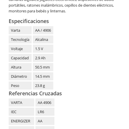
portátiles, ratones inalámbricos, cepillos de dientes eléctricos,
monitores para bebés y linternas.
Especificaciones
Varta
AA / 4906
Tecnología
Alcalina
Voltaje
1.5 V
Capacidad
2.9 Ah
Altura
50.5 mm
Diámetro
14.5 mm
Peso
23.8 g
Referencias Cruzadas
VARTA
AA 4906
IEC
LR6
ENERGIZER
AA