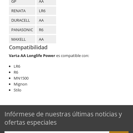
GP
AA
RENATA
LR6
DURACELL
AA
PANASONIC
R6
MAXELL
AA
Compatibilidad
Varta AA Longlife Power
es compatible con:
LR6
R6
MN1500
Mignon
Stilo
Infórmese de nuestras últimas noticias y
ofertas especiales