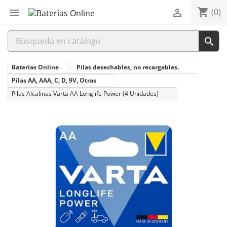
shopping_cart


(0)

Baterías Online
Pilas desechables, no recargables.
Pilas AA, AAA, C, D, 9V, Otras
Pilas Alcalinas Varta AA Longlife Power (4 Unidades)