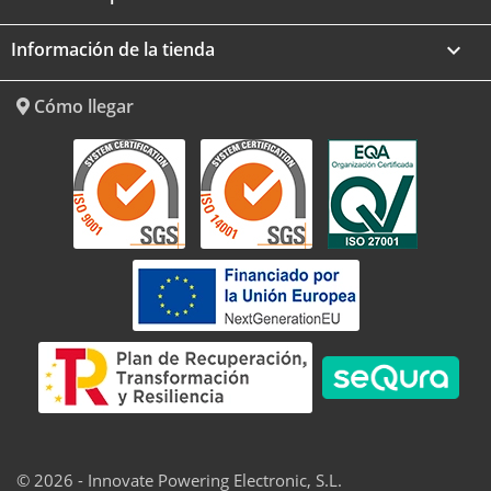
Información de la tienda
keyboard_arrow_down
Cómo llegar
© 2026 - Innovate Powering Electronic, S.L.