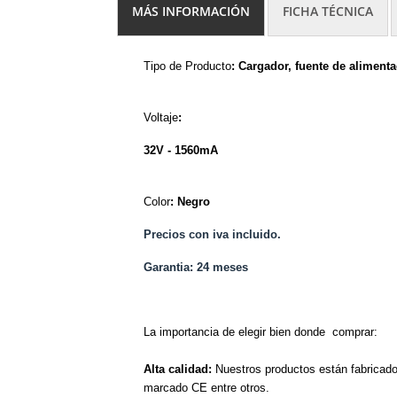
MÁS INFORMACIÓN
FICHA TÉCNICA
Tipo de Producto
: Cargador, fuente de aliment
Voltaje
:
32V -
156
0
mA
Color
:
Negr
o
Precios con iva incluido.
Garantia: 24 meses
La importancia de elegir bien donde comprar:
Alta calidad:
Nuestr
os productos
están fabricad
marcado CE entre otros.