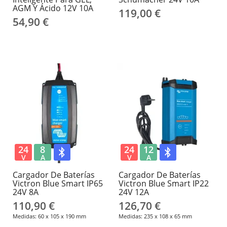
AGM Y Ácido 12V 10A
119,00 €
54,90 €
24
8
24
12
V
A
V
A
Cargador De Baterías
Cargador De Baterías
Victron Blue Smart IP65
Victron Blue Smart IP22
24V 8A
24V 12A
110,90 €
126,70 €
Medidas: 60 x 105 x 190 mm
Medidas: 235 x 108 x 65 mm