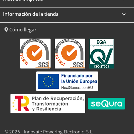
Información de la tienda
keyboard_arrow_down
Cómo llegar
© 2026 - Innovate Powering Electronic, S.L.