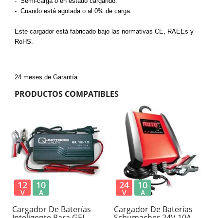
-
Semi-carga
o en estado cargando.
- C
uando está agotada o al 0% de carga.
Este cargador
está fabricado bajo l
as normativas CE, RAEEs y
RoHS.
24 meses de Garantía.
PRODUCTOS COMPATIBLES
12
10
24
10
V
A
V
A
Cargador De Baterías
Cargador De Baterías
Inteligente Para GEL,
Schumacher 24V 10A