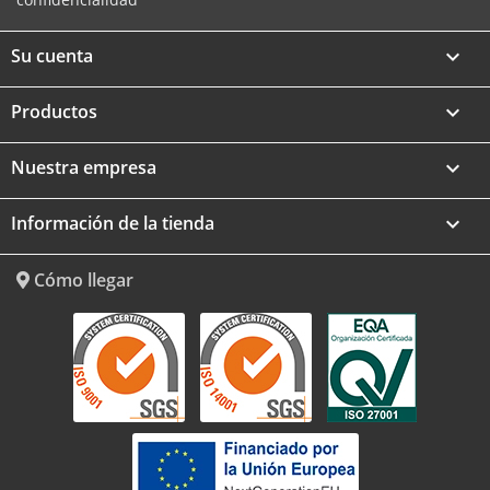
Su cuenta

Productos

Nuestra empresa

Información de la tienda
keyboard_arrow_down
Cómo llegar