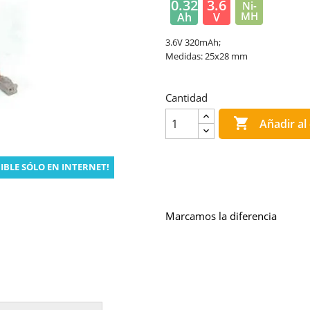
0.32
3.6
Ni-
MH
Ah
V
3.6V 320mAh;
Medidas: 25x28 mm
Cantidad

Añadir al 
IBLE SÓLO EN INTERNET!
Marcamos la diferencia