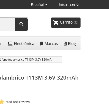

Iniciar sesión
Español
Carrito
(0)
shopping_cart

ar
Electrónica
Marcas
Blog
léfono inalambrico T113M 3.6V 320mAh
nalambrico T113M 3.6V 320mAh
(read one review)