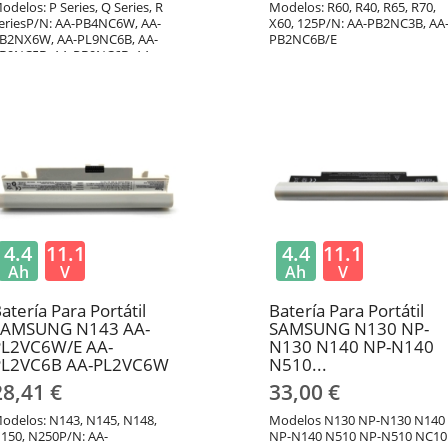
odelos: P Series, Q Series, R
Modelos: R60, R40, R65, R70,
eriesP/N: AA-PB4NC6W, AA-
X60, 125P/N: AA-PB2NC3B, AA
B2NX6W, AA-PL9NC6B, AA-
PB2NC6B/E
B9NC5B, AA-PB9NC6B, AA-
L9NC2B
4.4
11.1
4.4
11.1
Ah
V
Ah
V
atería Para Portátil
Batería Para Portátil
SAMSUNG N143 AA-
SAMSUNG N130 NP-
PL2VC6W/E AA-
N130 N140 NP-N140
PL2VC6B AA-PL2VC6W
N510...
28,41 €
33,00 €
odelos: N143, N145, N148,
Modelos N130 NP-N130 N140
150, N250P/N: AA-
NP-N140 N510 NP-N510 NC10