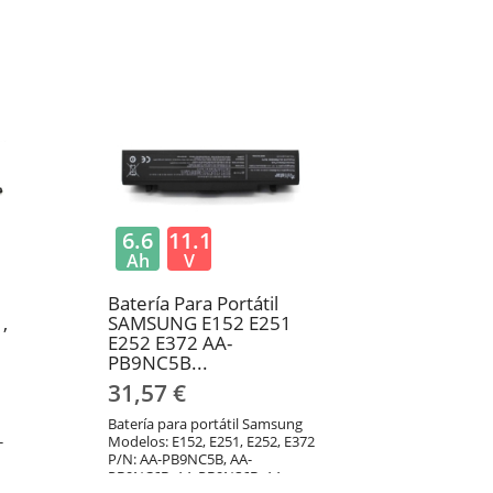
6.6
11.1
Ah
V
Batería Para Portátil
,
SAMSUNG E152 E251
E252 E372 AA-
PB9NC5B...
31,57 €
Batería para portátil Samsung
-
Modelos: E152, E251, E252, E372
P/N: AA-PB9NC5B, AA-
PB9NC6B, AA-PB9NS6B, AA-