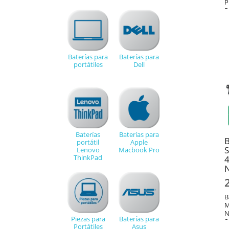
P
P
Baterías para
Baterías para
portátiles
Dell
Baterías
Baterías para
B
portátil
Apple
Lenovo
Macbook Pro
ThinkPad
N
B
M
N
Piezas para
Baterías para
S
Portátiles
Asus