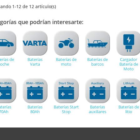
ando 1-12 de 12 artículo(s)
gorías que podrían interesarte:
erías de
Baterías
Baterías de
Baterías de
Cargador
coche
Varta
moto
barcos
Batería de
Moto
terías
Baterías
Baterías Start
Baterías
Baterías de
70Ah
80Ah
Stop
auxiliares
litio