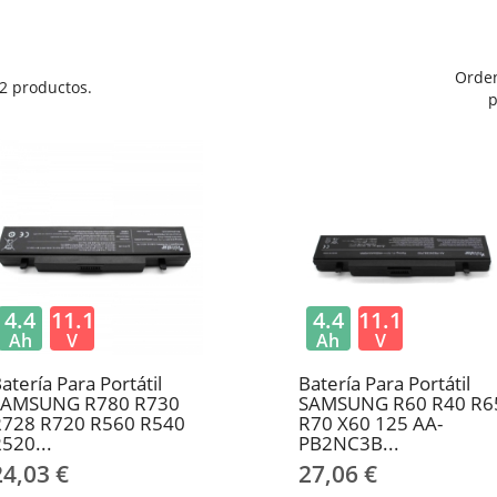
Orde
2 productos.
p
4.4
11.1
4.4
11.1
Ah
V
Ah
V
atería Para Portátil
Batería Para Portátil
SAMSUNG R780 R730
SAMSUNG R60 R40 R6
R728 R720 R560 R540
R70 X60 125 AA-
520...
PB2NC3B...
24,03 €
27,06 €