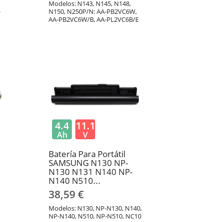
Modelos: N143, N145, N148,
-
N150, N250P/N: AA-PB2VC6W,
AA-PB2VC6W/B, AA-PL2VC6B/E
4.4
11.1
Ah
V
Batería Para Portátil
SAMSUNG N130 NP-
N130 N131 N140 NP-
N140 N510...
38,59 €
Modelos: N130, NP-N130, N140,
NP-N140, N510, NP-N510, NC10