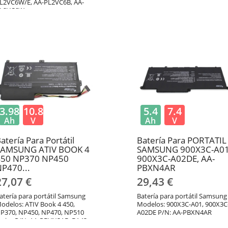
L2VC6W/E, AA-PL2VC6B, AA-
L2VC6W
3.98
10.8
5.4
7.4
Ah
V
Ah
V
atería Para Portátil
Batería Para PORTATIL
SAMSUNG ATIV BOOK 4
SAMSUNG 900X3C-A01
450 NP370 NP450
900X3C-A02DE, AA-
P470...
PBXN4AR
27,07 €
29,43 €
atería para portátil Samsung
Batería para portátil Samsung
odelos: ATIV Book 4 450,
Modelos: 900X3C-A01, 900X3C
P370, NP450, NP470, NP510
A02DE P/N: AA-PBXN4AR
eries P/N: AA-PBVN3AB, BA43-