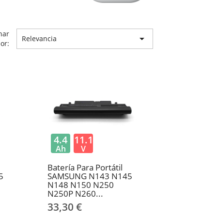
nar

Relevancia
or:
4.4
11.1
Ah
V
Batería Para Portátil
5
SAMSUNG N143 N145
N148 N150 N250
N250P N260...
33,30 €