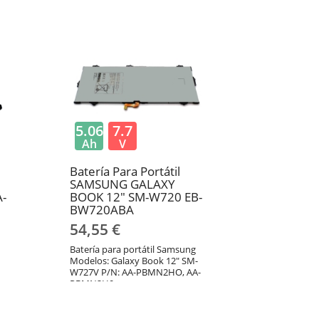
PL9NC2B
5.06
7.7
Ah
V
Batería Para Portátil
SAMSUNG GALAXY
-
BOOK 12" SM-W720 EB-
BW720ABA
54,55 €
Batería para portátil Samsung
Modelos: Galaxy Book 12" SM-
W727V P/N: AA-PBMN2HO, AA-
PBMN2H0