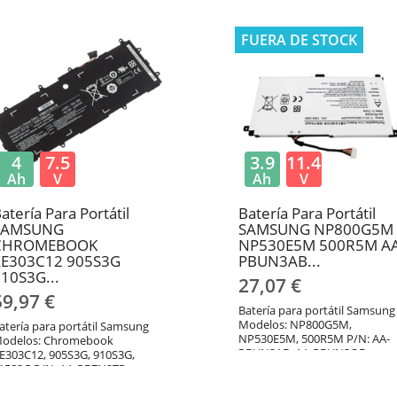
0358A
FUERA DE STOCK
4
7.5
3.9
11.4
Ah
V
Ah
V
atería Para Portátil
Batería Para Portátil
SAMSUNG
SAMSUNG NP800G5M
CHROMEBOOK
NP530E5M 500R5M AA
XE303C12 905S3G
PBUN3AB...
10S3G...
27,07 €
59,97 €
Batería para portátil Samsung
Modelos: NP800G5M,
atería para portátil Samsung
NP530E5M, 500R5M P/N: AA-
odelos: Chromebook
PBUN3AB, AA-PBUN3QB
E303C12, 905S3G, 910S3G,
15S3G P/N: AA-PBZN2TP