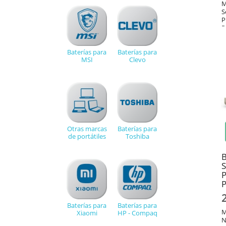
M
S
P
P
P
Baterías para
Baterías para
MSI
Clevo
Otras marcas
Baterías para
de portátiles
Toshiba
B
Baterías para
Baterías para
M
Xiaomi
HP - Compaq
N