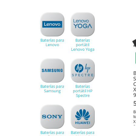
0
Baterías para
Baterías
Lenovo
portátil
Lenovo Yoga
B
Baterías para
Baterías
Samsung
portátil HP
9
Spectre
B
M
X
9
Baterías para
Baterías para