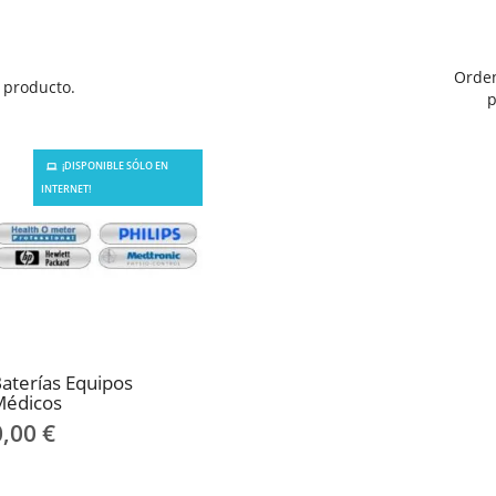
Orde
 producto.
p
¡DISPONIBLE SÓLO EN
INTERNET!
aterías Equipos
Médicos
0,00 €