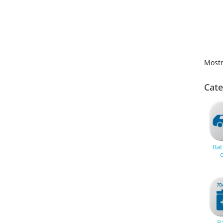
Mostr
Cate
Bat
Ba