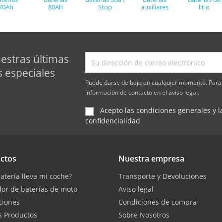
70Ah
80Ah
Stop
auxiliares
litio
estras últimas
s especiales
Puede darse de baja en cualquier momento. Para 
información de contacto en el aviso legal.
Acepto las condiciones generales y la
confidencialidad
ctos
Nuestra empresa
atería lleva mi coche?
Transporte y Devoluciones
or de baterías de moto
Aviso legal
ciones
Condiciones de compra
 Productos
Sobre Nosotros