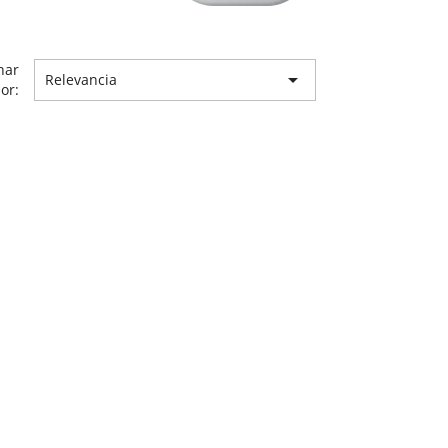
nar

Relevancia
or: