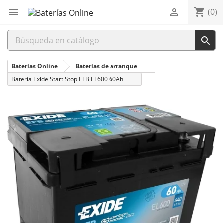
shopping_cart


(0)

Baterías Online
Baterías de arranque
Batería Exide Start Stop EFB EL600 60Ah