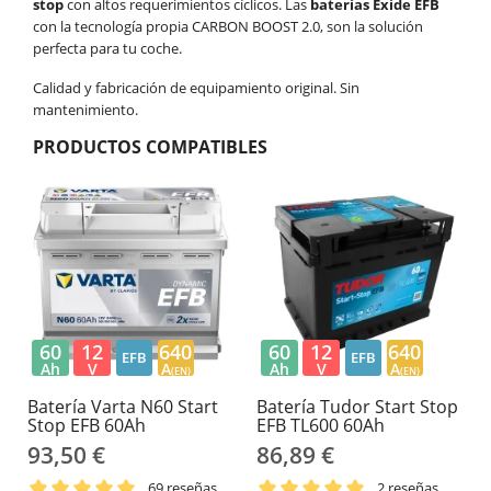
stop
con altos requerimientos cíclicos. Las
baterías Exide EFB
con la tecnología propia CARBON BOOST 2.0, son la solución
perfecta para tu coche.
Calidad y fabricación de equipamiento original. Sin
mantenimiento.
PRODUCTOS COMPATIBLES
60
12
640
60
12
640
EFB
EFB
Ah
V
A
Ah
V
A
(EN)
(EN)
Batería Varta N60 Start
Batería Tudor Start Stop
Stop EFB 60Ah
EFB TL600 60Ah
93,50 €
86,89 €
69 reseñas
2 reseñas