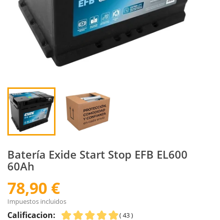
Batería Exide Start Stop EFB EL600
60Ah
78,90 €
Impuestos incluidos
Calificacion:
( 43 )