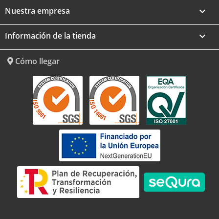
Nuestra empresa

Información de la tienda
keyboard_arrow_down
Cómo llegar