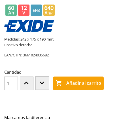
60
12
640
EFB
Ah
V
A
(EN)
Medidas: 242 x 175 x 190 mm;
Positivo derecha
EAN/GTIN:
3661024035682
Cantidad

Añadir al carrito
Marcamos la diferencia