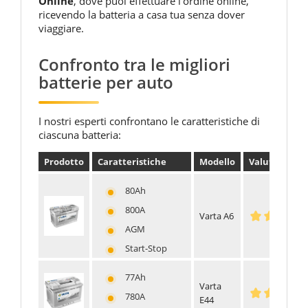
Online
, dove puoi effettuare l'ordine online,
ricevendo la batteria a casa tua senza dover
viaggiare.
Confronto tra le migliori
batterie per auto
I nostri esperti confrontano le caratteristiche di
ciascuna batteria:
Prodotto
Caratteristiche
Modello
Valutazione
80Ah
800A
Varta A6
AGM
Start-Stop
77Ah
Varta
780A
E44