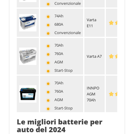
Convenzionale
74Ah
Varta
680A
E11
Convenzionale
70Ah
760A
Varta A7
AGM
Start-Stop
70Ah
INNPO
760A
AGM
AGM
70Ah
Start-Stop
Le migliori batterie per
auto del 2024