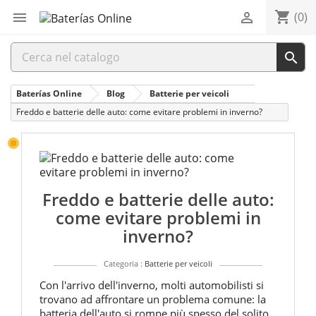
shopping_cart


(0)

Baterías Online
Blog
Batterie per veicoli
Freddo e batterie delle auto: come evitare problemi in inverno?
Pubblica
10/01/20
Freddo e batterie delle auto:
come evitare problemi in
inverno?
Categoria :
Batterie per veicoli
Con l'arrivo dell'inverno, molti automobilisti si
trovano ad affrontare un problema comune: la
batteria dell'auto si rompe più spesso del solito.