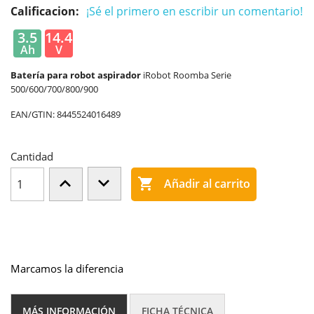
Calificacion:
¡Sé el primero en escribir un comentario!
3.5
14.4
Ah
V
Batería para robot aspirador
iRobot Roomba Serie
500/600/700/800/900
EAN/GTIN:
8445524016489
Cantidad

Añadir al carrito
Marcamos la diferencia
MÁS INFORMACIÓN
FICHA TÉCNICA