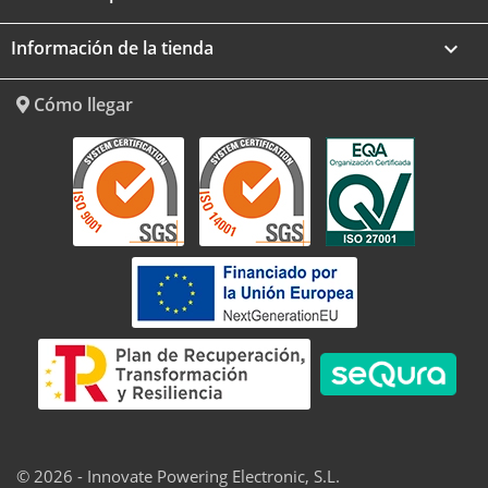
Información de la tienda
keyboard_arrow_down
Cómo llegar
© 2026 - Innovate Powering Electronic, S.L.