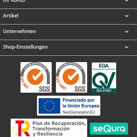
Ihr Konto

Artikel

Unternehmen

Shop-Einstellungen
keyboard_arrow_down