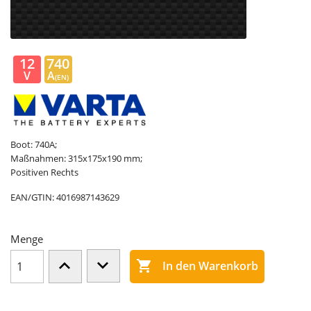
12
740
V
A
(EN)
Boot: 740A;
Maßnahmen: 315x175x190 mm;
Positiven Rechts
EAN/GTIN:
4016987143629
Menge

In den Warenkorb