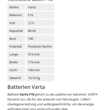
Marke
Varta
Referenz
F16
Volt
12 V
Kapazität
80 Ah
Boot
740
Polarität
Positiven Rechts
Lange
315 mm
Breite
175 mm
Hoch
190 mm
Gewicht
19,10 Kg
Batterien Varta
Batterie
Varta F16
gehört zu der palette von batterien, VARTA
Dynamic SLI, die für das anlassen von fahrzeugen. Liefern
überlegene leistung und außergewöhnliche, um die energie-
anforderungen von anspruchsvollen pkw.