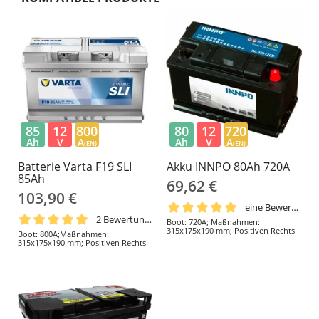
85
12
800
80
12
720
Ah
V
A
Ah
V
A
(EN)
(EN)
Batterie Varta F19 SLI
Akku INNPO 80Ah 720A
85Ah
69,62 €
103,90 €
eine Bewertung
2 Bewertungen
Boot: 720A; Maßnahmen:
315x175x190 mm; Positiven Rechts
Boot: 800A;Maßnahmen:
315x175x190 mm; Positiven Rechts