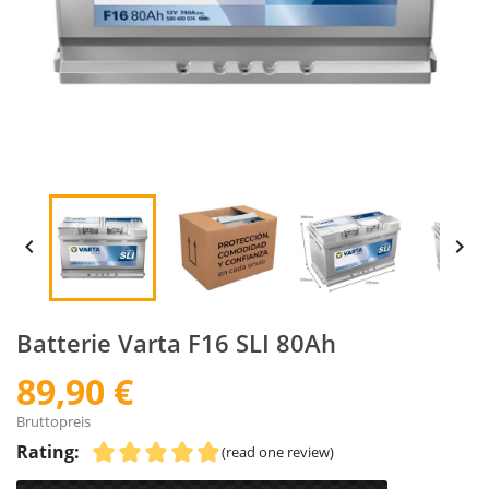


Batterie Varta F16 SLI 80Ah
89,90 €
Bruttopreis
Rating:
(read one review)