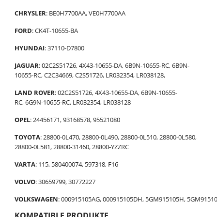
CHRYSLER
: BE0H7700AA, VE0H7700AA
FORD
: CK4T-10655-BA
HYUNDAI
: 37110-D7800
JAGUAR
: 02C2S51726, 4X43-10655-DA, 6B9N-10655-RC, 6B9N-
10655-RC, C2C34669, C2S51726, LR032354, LR038128,
LAND ROVER
: 02C2S51726, 4X43-10655-DA, 6B9N-10655-
RC, 6G9N-10655-RC, LR032354, LR038128
OPEL
: 24456171, 93168578, 95521080
TOYOTA
: 28800-0L470, 28800-0L490, 28800-0L510, 28800-0L580,
28800-0L581, 28800-31460, 28800-YZZRC
VARTA
: 115, 580400074, 597318, F16
VOLVO
: 30659799, 30772227
VOLKSWAGEN
: 000915105AG, 000915105DH, 5GM915105H, 5GM9151
KOMPATIBLE PRODUKTE