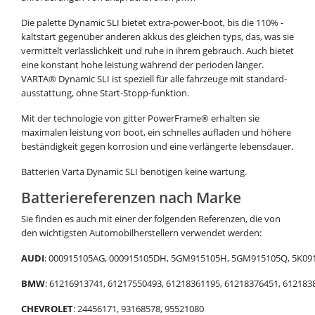
Die palette Dynamic SLI bietet extra-power-boot, bis die 110% -
kaltstart gegenüber anderen akkus des gleichen typs, das, was sie
vermittelt verlässlichkeit und ruhe in ihrem gebrauch. Auch bietet
eine konstant hohe leistung während der perioden länger.
VARTA® Dynamic SLI ist speziell für alle fahrzeuge mit standard-
ausstattung, ohne Start-Stopp-funktion.
Mit der technologie von gitter PowerFrame® erhalten sie
maximalen leistung von boot, ein schnelles aufladen und höhere
beständigkeit gegen korrosion und eine verlängerte lebensdauer.
Batterien Varta Dynamic SLI benötigen keine wartung.
Batteriereferenzen nach Marke
Sie finden es auch mit einer der folgenden Referenzen, die von
den wichtigsten Automobilherstellern verwendet werden:
AUDI
: 000915105AG, 000915105DH, 5GM915105H, 5GM915105Q, 5K09
BMW
: 61216913741, 61217550493, 61218361195, 61218376451, 612183
CHEVROLET
: 24456171, 93168578, 95521080