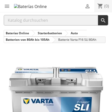
shopping_cart


(0)

Baterías Online
Starterbatterien
Auto
Batterien von 80Ah bis 105Ah
Batterie Varta F16 SLI 80Ah