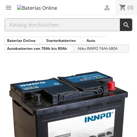
shopping_cart


(0)

Baterías Online
Starterbatterien
Auto
Autobatterien von 70Ah bis 80Ah
Akku INNPO 74Ah 680A