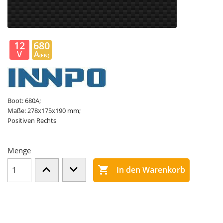
12
680
V
A
(EN)
Boot: 680A;
Maße: 278x175x190 mm;
Positiven Rechts
Menge

In den Warenkorb