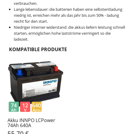
verbrauchen.
Lange lebensdauer: die batterien haben eine selbstentladung
niedrig ist, erreichen mehr als das jahr bis zum 50% - ladung
reicht für den start.
Niedriger interner widerstand: die akkus liefern leistung schnell
starten, ermöglichen hohe lastströme verringert so die
ladezeit.
KOMPATIBLE PRODUKTE
74
12
640
Ah
V
A
(EN)
Akku INNPO LCPower
74Ah 640A
55,70 €