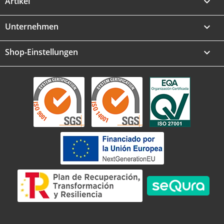
Artikel

Unternehmen

Shop-Einstellungen
keyboard_arrow_down