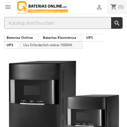
shopping_cart


(0)

Baterías Online
Baterías Electrónica
UPS
UPS
Usv Erforderlich online 1000VA