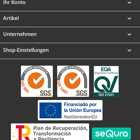
Ihr Konto

Artikel

Unternehmen

Shop-Einstellungen
keyboard_arrow_down