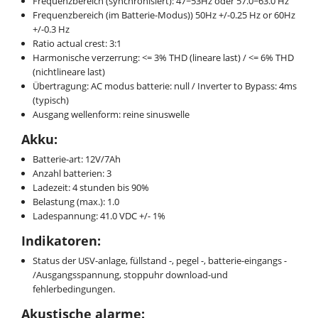
Frequenzbereich (synchronisiert): 47~53Hz oder 57.0~63.0 Hz
Frequenzbereich (im Batterie-Modus)) 50Hz +/-0.25 Hz or 60Hz
+/-0.3 Hz
Ratio actual crest: 3:1
Harmonische verzerrung: <= 3% THD (lineare last) / <= 6% THD
(nichtlineare last)
Übertragung: AC modus batterie: null / Inverter to Bypass: 4ms
(typisch)
Ausgang wellenform: reine sinuswelle
Akku:
Batterie-art: 12V/7Ah
Anzahl batterien: 3
Ladezeit: 4 stunden bis 90%
Belastung (max.): 1.0
Ladespannung: 41.0 VDC +/- 1%
Indikatoren:
Status der USV-anlage, füllstand -, pegel -, batterie-eingangs -
/Ausgangsspannung, stoppuhr download-und
fehlerbedingungen.
Akustische alarme: