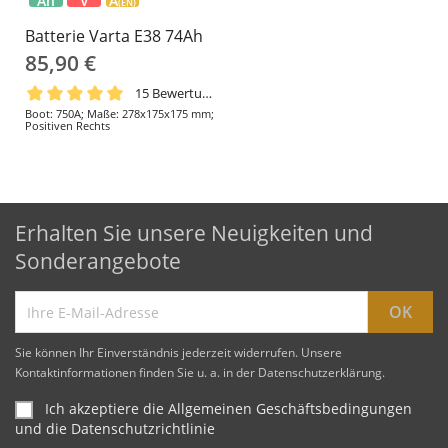
Ah
V
A
(EN)
Batterie Varta E38 74Ah
85,90 €
15 Bewertungen
Boot: 750A; Maße: 278x175x175 mm;
Positiven Rechts
Erhalten Sie unsere Neuigkeiten und
Sonderangebote
Sie können Ihr Einverständnis jederzeit widerrufen. Unsere
Kontaktinformationen finden Sie u. a. in der Datenschutzerklärung.
Ich akzeptiere die Allgemeinen Geschäftsbedingungen
und die Datenschutzrichtlinie