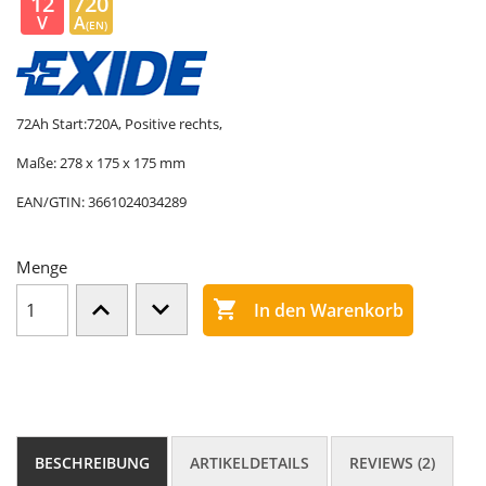
12
720
V
A
(EN)
72Ah Start:720A, Positive rechts,
Maße: 278 x 175 x 175 mm
EAN/GTIN:
3661024034289
Menge

In den Warenkorb
BESCHREIBUNG
ARTIKELDETAILS
REVIEWS (2)