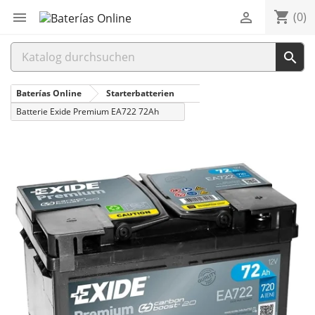
shopping_cart


(0)

Baterías Online
Starterbatterien
Batterie Exide Premium EA722 72Ah