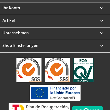
Ihr Konto

Artikel

Unternehmen

Shop-Einstellungen
keyboard_arrow_down