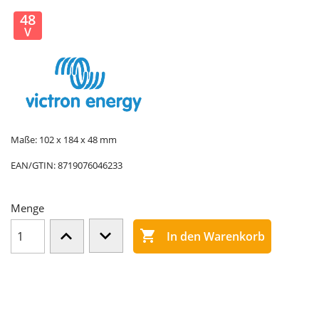
48
V
Maße: 102 x 184 x 48 mm
EAN/GTIN:
8719076046233
Menge

In den Warenkorb