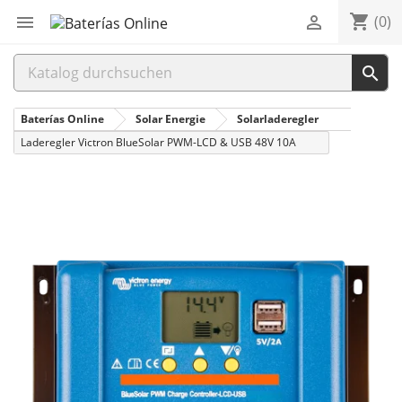
shopping_cart


(0)

Baterías Online
Solar Energie
Solarladeregler
Laderegler Victron BlueSolar PWM-LCD & USB 48V 10A