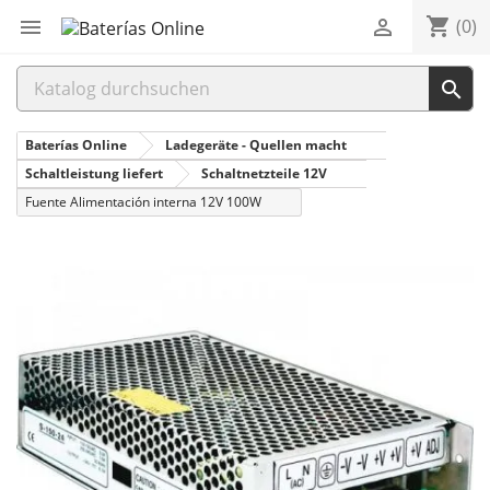
shopping_cart


(0)

Baterías Online
Ladegeräte - Quellen macht
Schaltleistung liefert
Schaltnetzteile 12V
Fuente Alimentación interna 12V 100W