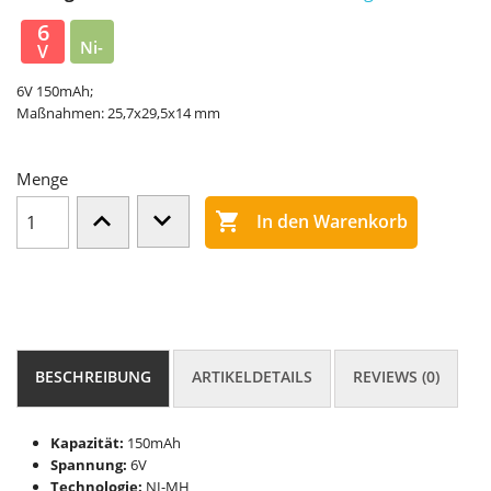
6
Ni-
V
MH
6V 150mAh;
Maßnahmen: 25,7x29,5x14 mm
Menge

In den Warenkorb
BESCHREIBUNG
ARTIKELDETAILS
REVIEWS (0)
Kapazität:
150mAh
Spannung:
6V
Technologie:
NI-MH