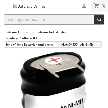
shopping_cart


(0)

Baterías Online
Baterías Industriales
Wiederaufladbare Akkus
Schaltfläche Batterien und packs
Akku 6V 150mAh Ni-Mh