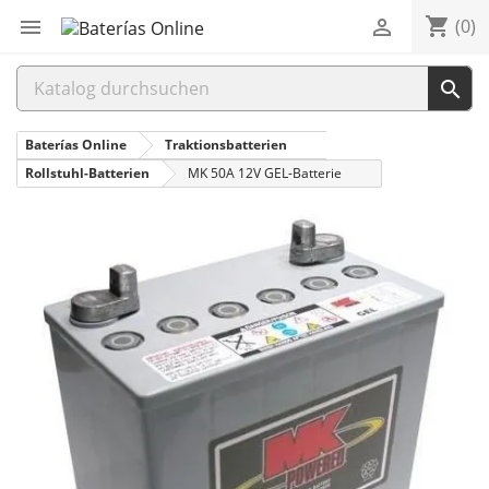
shopping_cart


(0)

Baterías Online
Traktionsbatterien
Rollstuhl-Batterien
MK 50A 12V GEL-Batterie