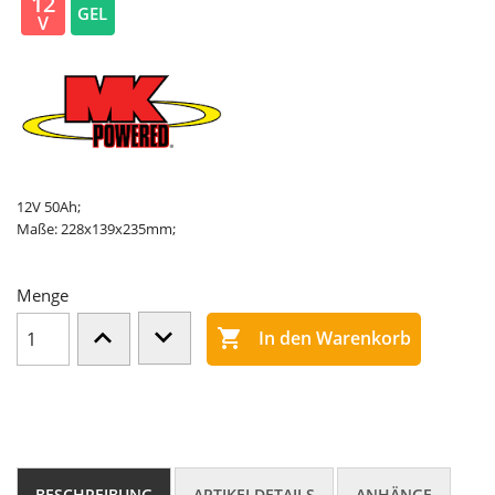
12
GEL
V
12V 50Ah;
Maße: 228x139x235mm;
Menge

In den Warenkorb
BESCHREIBUNG
ARTIKELDETAILS
ANHÄNGE