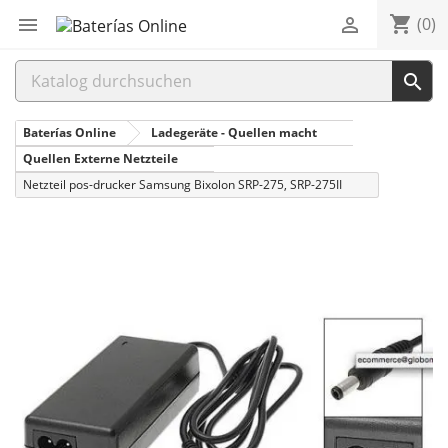
shopping_cart


(0)

Baterías Online
Ladegeräte - Quellen macht
Quellen Externe Netzteile
Netzteil pos-drucker Samsung Bixolon SRP-275, SRP-275II