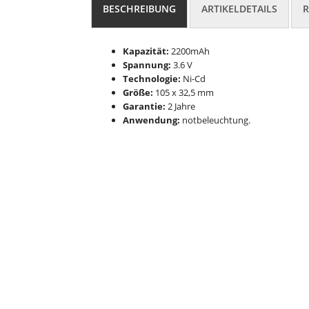
BESCHREIBUNG
ARTIKELDETAILS
R
Kapazität:
2200mAh
Spannung:
3.6 V
Technologie:
Ni-Cd
Größe:
105 x 32,5 mm
Garantie:
2 Jahre
Anwendung:
notbeleuchtung.