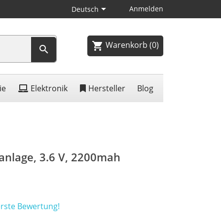

Anmelden
Deutsch
Warenkorb
(0)
shopping_cart

ie
Elektronik
Hersteller
Blog
kanlage, 3.6 V, 2200mah
erste Bewertung!