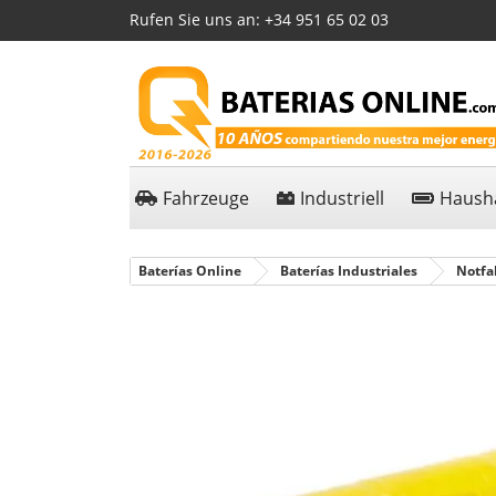
Rufen Sie uns an:
+34 951 65 02 03
Fahrzeuge
Industriell
Hausha
Baterías Online
Baterías Industriales
Notfa