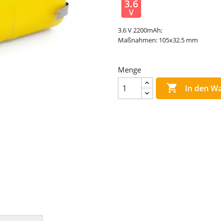
3.6
V
3.6 V 2200mAh;
Maßnahmen: 105x32.5 mm
Menge

In den W