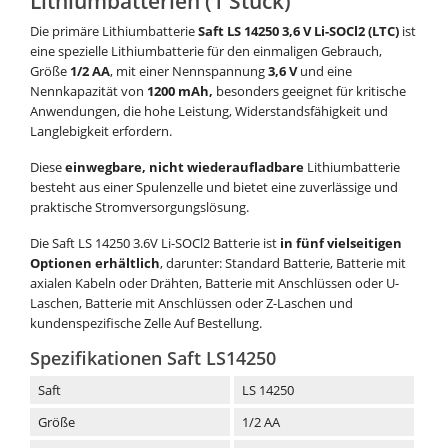
Lithiumbatterien (1 Stück)
Die primäre Lithiumbatterie
Saft LS 14250 3,6 V Li-SOCl2 (LTC)
ist
eine spezielle Lithiumbatterie für den einmaligen Gebrauch,
Größe
1/2 AA
, mit einer Nennspannung
3,6 V
und eine
Nennkapazität von
1200 mAh
,
besonders geeignet für kritische
Anwendungen, die hohe Leistung, Widerstandsfähigkeit und
Langlebigkeit erfordern.
Diese
einwegbare, nicht wiederaufladbare
Lithiumbatterie
besteht aus einer Spulenzelle und bietet eine zuverlässige und
praktische Stromversorgungslösung.
Die Saft LS 14250 3.6V Li-SOCl2 Batterie ist
in fünf vielseitigen
Optionen erhältlich
, darunter: Standard Batterie, Batterie mit
axialen Kabeln oder Drähten, Batterie mit Anschlüssen oder U-
Laschen, Batterie mit Anschlüssen oder Z-Laschen und
kundenspezifische Zelle Auf Bestellung.
Spezifikationen Saft LS14250
Saft
LS 14250
Größe
1/2 AA