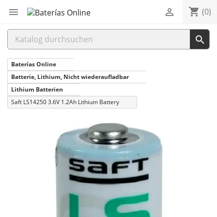
shopping_cart


(0)

Baterías Online
Batterie, Lithium, Nicht wiederaufladbar
Lithium Batterien
Saft LS14250 3.6V 1.2Ah Lithium Battery