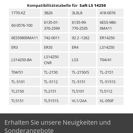
Kompatibilitätstabelle für
Saft LS 14250
1770-XZ
3B26
3L0L8
418-0076
6135-01-
6135-99-
6ES5-980-
60-0576-100
370-2599
770-2535
0MA11
6ES59800MA11
742-0011
92 2 -1262
ER14250
ER3
ER3S
ER4
LS14250
LS14250
LS14250-BA
LS3
T04/41
CNR
T04/51
TL-2150
TL-2150/S
TL-2151
TL-5101
TL-5112
TL-5151
TL-5151S
TL2150
TL2151
TL5101
TL5112
TL5151
TL5151S
VL1/2AA
XL-050F
Erhalten Sie unsere Neuigkeiten und
Sonderangebote