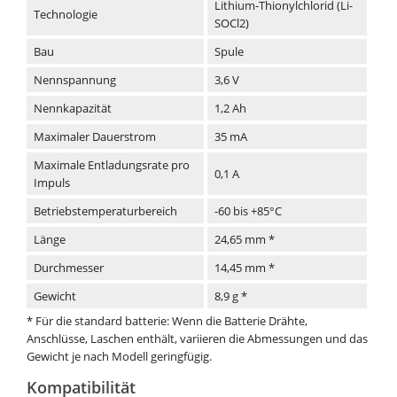
Lithium-Thionylchlorid (Li-
Technologie
SOCl2)
Bau
Spule
Nennspannung
3,6 V
Nennkapazität
1,2 Ah
Maximaler Dauerstrom
35 mA
Maximale Entladungsrate pro
0,1 A
Impuls
Betriebstemperaturbereich
-60 bis +85°C
Länge
24,65 mm *
Durchmesser
14,45 mm *
Gewicht
8,9 g *
* Für die standard batterie: Wenn die Batterie Drähte,
Anschlüsse, Laschen enthält, variieren die Abmessungen und das
Gewicht je nach Modell geringfügig.
Kompatibilität