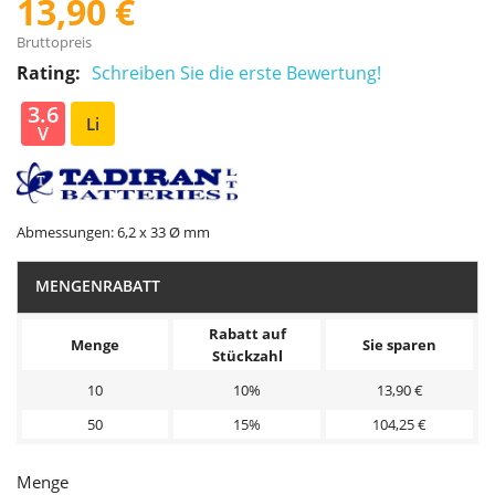
13,90 €
Bruttopreis
Rating:
Schreiben Sie die erste Bewertung!
3.6
Li
V
Abmessungen: 6,2 x 33 Ø mm
MENGENRABATT
Rabatt auf
Menge
Sie sparen
Stückzahl
10
10%
13,90 €
50
15%
104,25 €
Menge