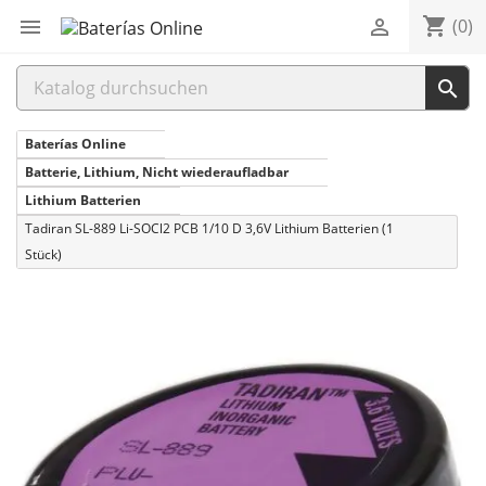
shopping_cart


(0)

Baterías Online
Batterie, Lithium, Nicht wiederaufladbar
Lithium Batterien
Tadiran SL-889 Li-SOCl2 PCB 1/10 D 3,6V Lithium Batterien (1
Stück)