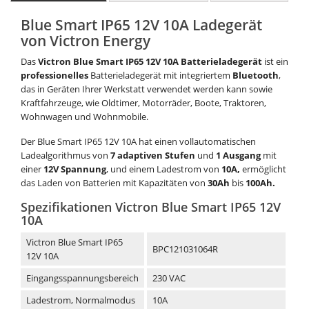
Blue Smart IP65 12V 10A Ladegerät
von Victron Energy
Das
Victron Blue Smart IP65 12V 10A Batterieladegerät
ist ein
professionelles
Batterieladegerät mit integriertem
Bluetooth
,
das in Geräten Ihrer Werkstatt verwendet werden kann sowie
Kraftfahrzeuge, wie Oldtimer, Motorräder, Boote, Traktoren,
Wohnwagen und Wohnmobile.
Der Blue Smart IP65 12V 10A hat einen vollautomatischen
Ladealgorithmus von
7 adaptiven Stufen
und
1 Ausgang
mit
einer
12V Spannung
, und einem Ladestrom von
10
A,
ermöglicht
das Laden von Batterien mit Kapazitäten von
30Ah
bis
100Ah.
Spezifikationen Victron Blue Smart IP65 12V
10A
Victron Blue Smart IP65
BPC121031064R
12V 10A
Eingangsspannungsbereich
230 VAC
Ladestrom, Normalmodus
10A