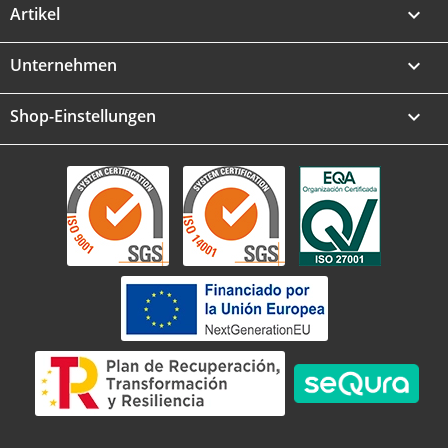
Artikel

Unternehmen

Shop-Einstellungen
keyboard_arrow_down