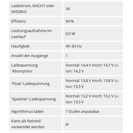
Ladestrom, NACHT oder
3A
NIEDRIG
Effizienz
94 %
Leistungsaufnahme im
0,5 W
Leerlauf
Häufigkeit
45–65 Hz
Anzahl der Ausgänge
1
Ladespannung
Normal: 14,4 V Hoch: 14,7 V Li-
'Absorption'
Ion: 14,2 V
Normal: 13,8 V Hoch: 13,8 V Li-
'Float'-Ladespannung
Ion: 13,5 V
Normal: 13,2 V Hoch: 13,2 V Li-
'Speicher'-Ladespannung
Ion: 13,5 V
Algorithmus laden
7 Stufen anpassbar
Kann als Netzteil
Ja
verwendet werden