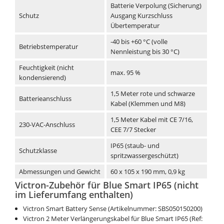
Batterie Verpolung (Sicherung)
Schutz
Ausgang Kurzschluss
Übertemperatur
-40 bis +60 °C (volle
Betriebstemperatur
Nennleistung bis 30 °C)
Feuchtigkeit (nicht
max. 95 %
kondensierend)
1,5 Meter rote und schwarze
Batterieanschluss
Kabel (Klemmen und M8)
1,5 Meter Kabel mit CE 7/16,
230-VAC-Anschluss
CEE 7/7 Stecker
IP65 (staub- und
Schutzklasse
spritzwassergeschützt)
Abmessungen und Gewicht
60 x 105 x 190 mm, 0,9 kg
Victron-Zubehör für Blue Smart IP65 (nicht
im Lieferumfang enthalten)
Victron Smart Battery Sense (Artikelnummer: SBS050150200)
Victron 2 Meter Verlängerungskabel für Blue Smart IP65 (Ref: