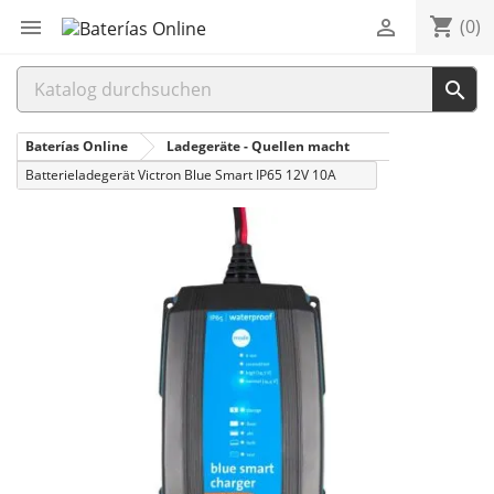
shopping_cart


(0)

Baterías Online
Ladegeräte - Quellen macht
Batterieladegerät Victron Blue Smart IP65 12V 10A