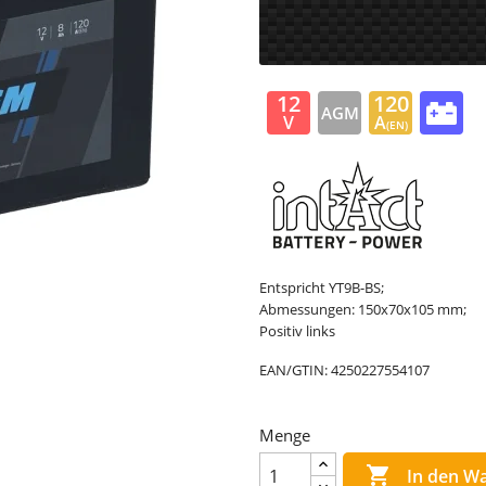
12
120
AGM
V
A
(EN)
Entspricht YT9B-BS;
Abmessungen: 150x70x105 mm;
Positiv links
EAN/GTIN:
4250227554107
Menge

In den W