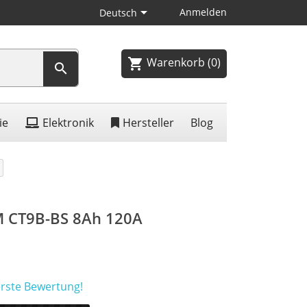

Anmelden
Deutsch
Warenkorb
(0)
shopping_cart

ie
Elektronik
Hersteller
Blog
M CT9B-BS 8Ah 120A
erste Bewertung!