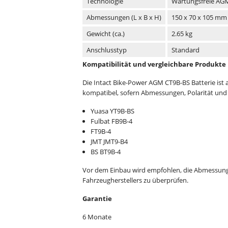
Technologie
Wartungsfreie AG
Abmessungen (L x B x H)
150 x 70 x 105 mm
Gewicht (ca.)
2.65 kg
Anschlusstyp
Standard
Kompatibilität und vergleichbare Produkte
Die Intact Bike-Power AGM CT9B-BS Batterie ist a
kompatibel, sofern Abmessungen, Polarität und
Yuasa YT9B-BS
Fulbat FB9B-4
FT9B-4
JMT JMT9-B4
BS BT9B-4
Vor dem Einbau wird empfohlen, die Abmessunge
Fahrzeugherstellers zu überprüfen.
Garantie
6 Monate