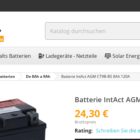
lts Batterien
Ladegeräte - Netzteile
Solar Energ
atterien
De 8Ah a 9Ah
Batterie IntAct AGM CT9B-BS 8Ah 120A
Batterie IntAct AG
24,30 €
Bruttopreis
Rating:
Schreiben Sie die 