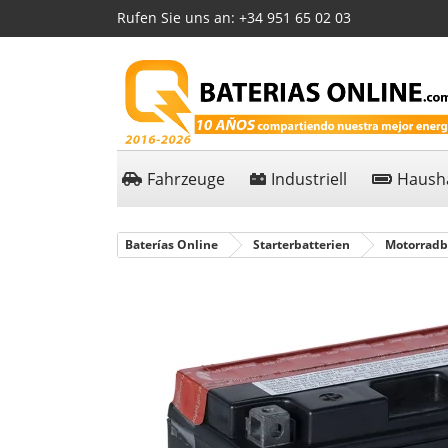
Rufen Sie uns an:
+34 951 65 02 03
Fahrzeuge
Industriell
Hausha
Baterías Online
Starterbatterien
Motorradb