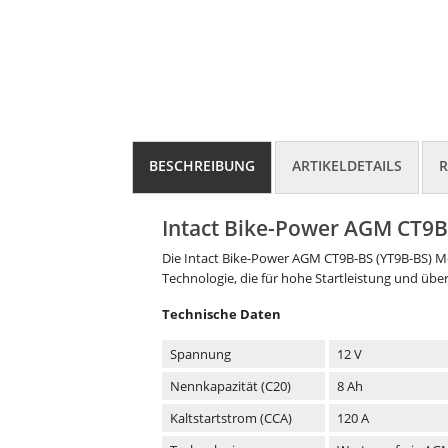
BESCHREIBUNG
ARTIKELDETAILS
R
Intact Bike-Power AGM CT9B
Die Intact Bike-Power AGM CT9B-BS (YT9B-BS) Mot
Technologie, die für hohe Startleistung und üb
Technische Daten
Spannung
12 V
Nennkapazität (C20)
8 Ah
Kaltstartstrom (CCA)
120 A