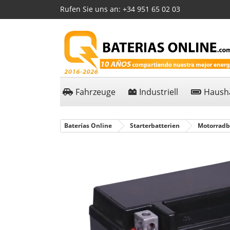
Rufen Sie uns an:
+34 951 65 02 03
Fahrzeuge
Industriell
Hausha
Baterías Online
Starterbatterien
Motorradb