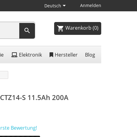

Anmelden
Deutsch
Warenkorb
(0)
shopping_cart

ie
Elektronik
Hersteller
Blog
A CTZ14-S 11.5Ah 200A
erste Bewertung!