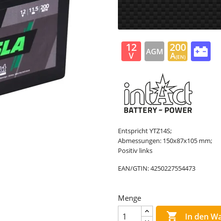
12
200
AGM
V
A
(EN)
Entspricht YTZ14S;
Abmessungen: 150x87x105 mm;
Positiv links
EAN/GTIN:
4250227554473
Menge

In den W