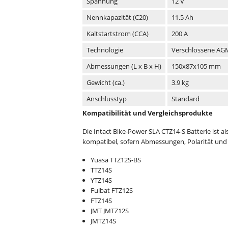
Spannung
12 V
Nennkapazität (C20)
11.5 Ah
Kaltstartstrom (CCA)
200 A
Technologie
Verschlossene AGM
Abmessungen (L x B x H)
150x87x105 mm
Gewicht (ca.)
3.9 kg
Anschlusstyp
Standard
Kompatibilität und Vergleichsprodukte
Die Intact Bike-Power SLA CTZ14-S Batterie ist al
kompatibel, sofern Abmessungen, Polarität und 
Yuasa TTZ12S-BS
TTZ14S
YTZ14S
Fulbat FTZ12S
FTZ14S
JMT JMTZ12S
JMTZ14S