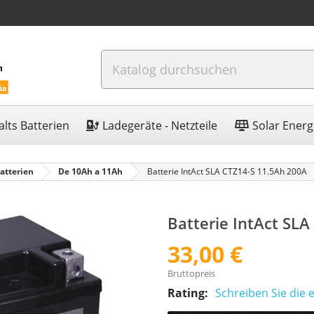
lts Batterien
Ladegeräte - Netzteile
Solar Energ
atterien
De 10Ah a 11Ah
Batterie IntAct SLA CTZ14-S 11.5Ah 200A
Batterie IntAct SL
33,00 €
Bruttopreis
Rating:
Schreiben Sie die 