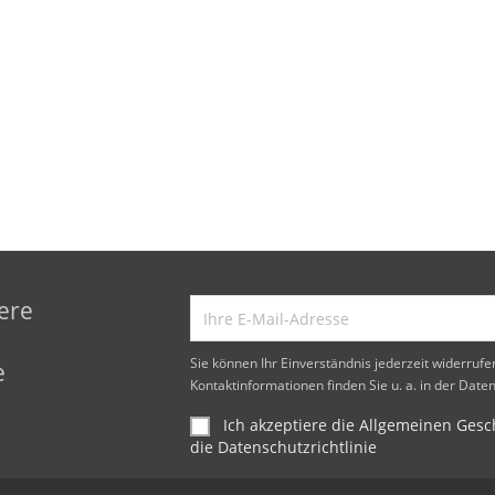
ere
d
Sie können Ihr Einverständnis jederzeit widerruf
e
Kontaktinformationen finden Sie u. a. in der Date
Ich akzeptiere die Allgemeinen Ge
die Datenschutzrichtlinie