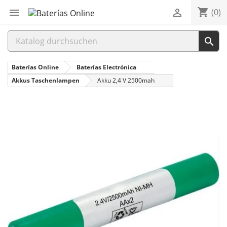
shopping_cart


(0)

Baterías Online
Baterías Electrónica
Akkus Taschenlampen
Akku 2,4 V 2500mah