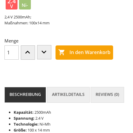
2.4
Ni-
V
MH
2,4 V 2500mAh;
Maßnahmen: 100x14 mm
Menge

In den Warenkorb
BESCHREIBUNG
ARTIKELDETAILS
REVIEWS (0)
Kapazität:
2500mAh
Spannung:
2.4 V
Technologie:
Ni-Mh
Größe:
100 x 14 mm