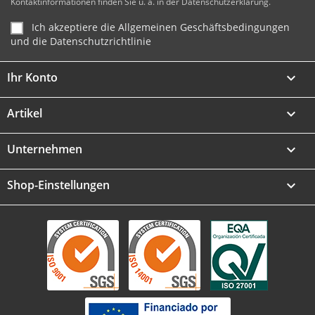
Kontaktinformationen finden Sie u. a. in der Datenschutzerklärung.
Ich akzeptiere die Allgemeinen Geschäftsbedingungen
und die Datenschutzrichtlinie
Ihr Konto

Artikel

Unternehmen

Shop-Einstellungen
keyboard_arrow_down