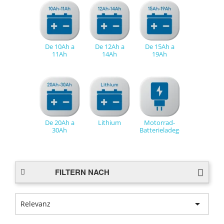
De 10Ah a
De 12Ah a
De 15Ah a
11Ah
14Ah
19Ah
De 20Ah a
Lithium
Motorrad-
30Ah
Batterieladegerät
FILTERN NACH

Relevanz