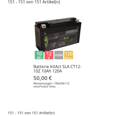
151 - 151 von 151 Artikel(n)
10
12
120
AGM
Ah
V
A
(EN)
Batterie IntAct SLA CT12-
10Z 10Ah 120A
50,00 €
Abmessungen: 194x59x112
mm;Positiv links
151 - 151 von 151 Artikel(n)