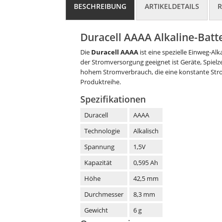
BESCHREIBUNG
ARTIKELDETAILS
R
Duracell AAAA Alkaline-Batte
Die
Duracell AAAA
ist eine spezielle Einweg-Alk
der Stromversorgung geeignet ist Geräte, Spie
hohem Stromverbrauch, die eine konstante Stro
Produktreihe.
Spezifikationen
Duracell
AAAA
Technologie
Alkalisch
Spannung
1,5V
Kapazität
0,595 Ah
Höhe
42,5 mm
Durchmesser
8,3 mm
Gewicht
6 g