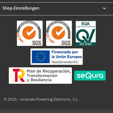
Shop-Einstellungen
keyboard_arrow_down
© 2026 - Innovate Powering Electronic, S.L.