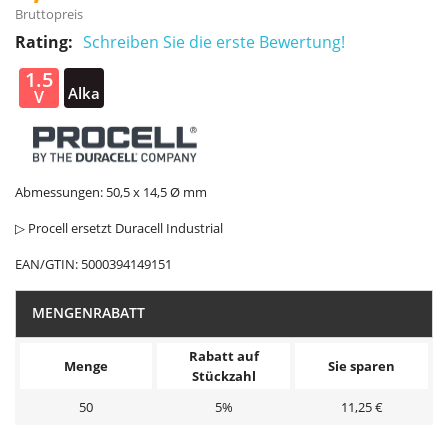
Bruttopreis
Rating:
Schreiben Sie die erste Bewertung!
1.5
Alka
V
line
Abmessungen: 50,5 x 14,5 Ø mm
▷ Procell ersetzt Duracell Industrial
EAN/GTIN:
5000394149151
MENGENRABATT
Rabatt auf
Menge
Sie sparen
Stückzahl
50
5%
11,25 €