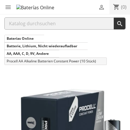
shopping_cart


(0)

Baterías Online
Batterie, Lithium, Nicht wiederaufladbar
AA, AAA, C, D, 9V, Andere
Procell AA Alkaline Batterien Constant Power (10 Stück)