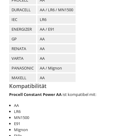
PROCELL
AA
DURACELL
AA / LR6 / MN1500
IEC
LR6
ENERGIZER
AA / E91
GP
AA
RENATA
AA
VARTA
AA
PANASONIC
AA / Mignon
MAXELL
AA
Kompatibilität
Procell Constant Power AA
ist kompatibel mit:
AA
LR6
MN1500
E91
Mignon
Stilo