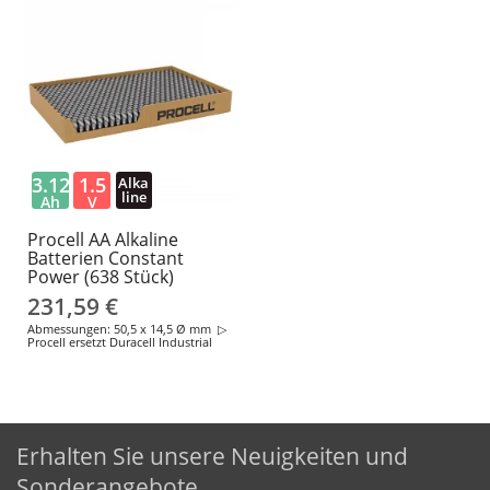
3.12
1.5
Alka
line
Ah
V
Procell AA Alkaline
Batterien Constant
Power (638 Stück)
231,59 €
Abmessungen: 50,5 x 14,5 Ø mm ▷
Procell ersetzt Duracell Industrial
Erhalten Sie unsere Neuigkeiten und
Sonderangebote