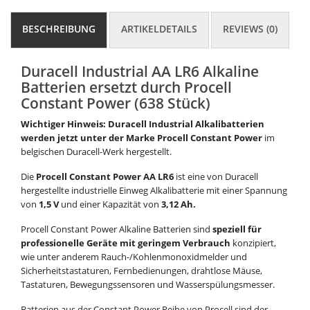
BESCHREIBUNG
ARTIKELDETAILS
REVIEWS (0)
Duracell Industrial AA LR6 Alkaline
Batterien ersetzt durch Procell
Constant Power (638 Stück)
Wichtiger Hinweis:
Duracell Industrial Alkalibatterien
werden jetzt unter der Marke Procell Constant Power
im
belgischen Duracell-Werk hergestellt.
Die
Procell Constant Power AA LR6
ist eine von Duracell
hergestellte industrielle Einweg Alkalibatterie mit einer Spannung
von
1,5 V
und einer Kapazität von
3,12 Ah.
Procell Constant Power Alkaline Batterien sind
speziell für
professionelle Geräte mit geringem Verbrauch
konzipiert,
wie unter anderem Rauch-/Kohlenmonoxidmelder und
Sicherheitstastaturen, Fernbedienungen, drahtlose Mäuse,
Tastaturen, Bewegungssensoren und Wasserspülungsmesser.
Batterien aus der Constant Power Reihe von Procell sind der