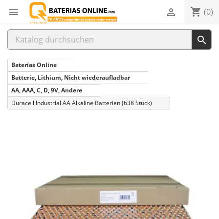
shopping_cart


(0)

Baterías Online
Batterie, Lithium, Nicht wiederaufladbar
AA, AAA, C, D, 9V, Andere
Duracell Industrial AA Alkaline Batterien (638 Stück)