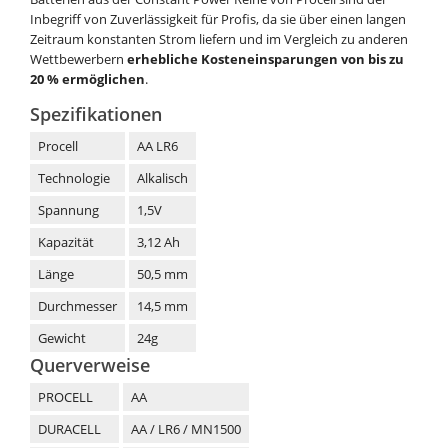
Inbegriff von Zuverlässigkeit für Profis, da sie über einen langen
Zeitraum konstanten Strom liefern und im Vergleich zu anderen
Wettbewerbern
erhebliche Kosteneinsparungen von bis zu
20 %
ermöglichen
.
Spezifikationen
Procell
AA LR6
Technologie
Alkalisch
Spannung
1,5V
Kapazität
3,12 Ah
Länge
50,5 mm
Durchmesser
14,5 mm
Gewicht
24g
Querverweise
PROCELL
AA
DURACELL
AA / LR6 / MN1500