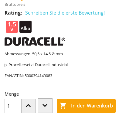
Bruttopreis
Rating:
Schreiben Sie die erste Bewertung!
1.5
Alka
V
line
Abmessungen: 50,5 x 14,5 Ø mm
▷ Procell ersetzt Duracell Industrial
EAN/GTIN:
5000394149083
Menge

In den Warenkorb