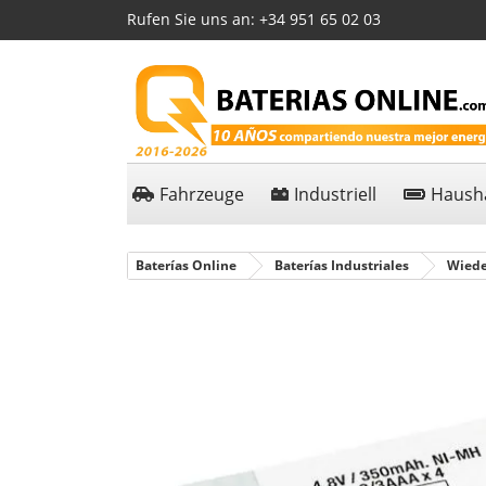
Rufen Sie uns an:
+34 951 65 02 03
Fahrzeuge
Industriell
Hausha
Baterías Online
Baterías Industriales
Wiede