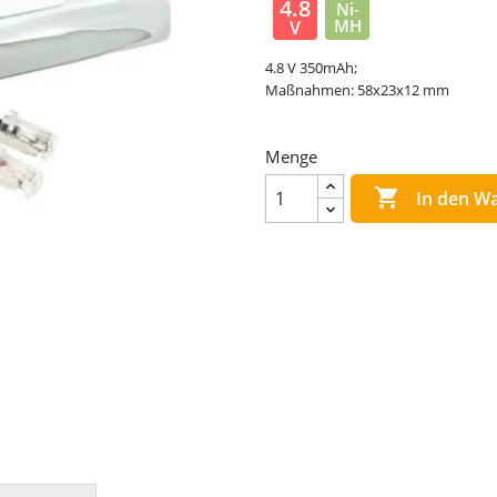
4.8
Ni-
MH
V
4.8 V 350mAh;
Maßnahmen: 58x23x12 mm
Menge

In den W