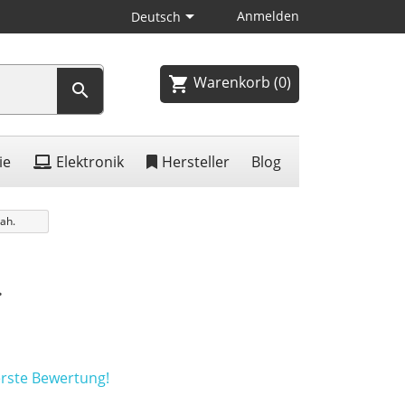

Anmelden
Deutsch
Warenkorb
(0)
shopping_cart

ie
Elektronik
Hersteller
Blog
ah.
.
erste Bewertung!