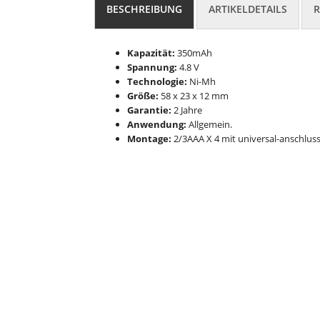
BESCHREIBUNG
ARTIKELDETAILS
R
Kapazität:
350mAh
Spannung:
4.8 V
Technologie:
Ni-Mh
Größe:
58 x 23 x 12 mm
Garantie:
2 Jahre
Anwendung:
Allgemein.
Montage:
2/3AAA X 4 mit universal-anschluss