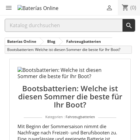
shopping_cart


(0)

Baterías Online
Blog
Fahrzeugbatterien
Bootsbatterien: Welche ist diesen Sommer die beste für Ihr Boot?
Veröffen
30.06.202
Bootsbatterien: Welche ist
diesen Sommer die beste für
Ihr Boot?
Kategorien :
Fahrzeugbatterien
Mit Beginn der Sommersaison nimmt die
Nachfrage nach Freizeit- und Berufsbooten zu.
Eine zuverlässige und geeignete Batterie ist